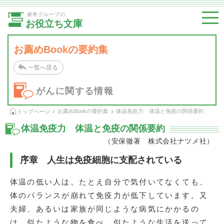
健将グループの
お役立ち文庫
お薦めBookの要約集
一覧へ戻る
がんに関する情報
お薦めBookの要約集
体温免疫力 体温と免疫の関係要約
トップページ
体温免疫力 体温と免疫の関係要約
（安保徹著 株式会社ナツメ社）
序章 人生は免疫細胞に支配されている
体温の低い人は、たとえ自分で気付いてなくても、
体のバランスが崩れて免疫力が低下しています。又
夫婦、あるいは家族が同じような病気にかかるの
は、似たような物を食べ、似たような生活を送って