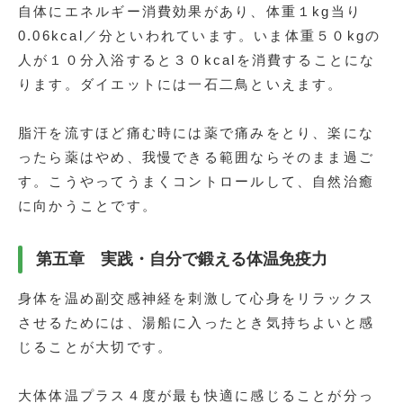
自体にエネルギー消費効果があり、体重１kg当り
0.06kcal／分といわれています。いま体重５０kgの
人が１０分入浴すると３０kcalを消費することにな
ります。ダイエットには一石二鳥といえます。
脂汗を流すほど痛む時には薬で痛みをとり、楽にな
ったら薬はやめ、我慢できる範囲ならそのまま過ご
す。こうやってうまくコントロールして、自然治癒
に向かうことです。
第五章 実践・自分で鍛える体温免疫力
身体を温め副交感神経を刺激して心身をリラックス
させるためには、湯船に入ったとき気持ちよいと感
じることが大切です。
大体体温プラス４度が最も快適に感じることが分っ