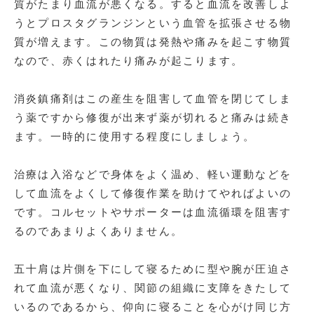
質がたまり血流が悪くなる。すると血流を改善しよ
うとプロスタグランジンという血管を拡張させる物
質が増えます。この物質は発熱や痛みを起こす物質
なので、赤くはれたり痛みが起こります。
消炎鎮痛剤はこの産生を阻害して血管を閉じてしま
う薬ですから修復が出来ず薬が切れると痛みは続き
ます。一時的に使用する程度にしましょう。
治療は入浴などで身体をよく温め、軽い運動などを
して血流をよくして修復作業を助けてやればよいの
です。コルセットやサポーターは血流循環を阻害す
るのであまりよくありません。
五十肩は片側を下にして寝るために型や腕が圧迫さ
れて血流が悪くなり、関節の組織に支障をきたして
いるのであるから、仰向に寝ることを心がけ同じ方