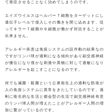
て発症させることなく治めてしまうのです。
エイズウイルスはヘルパーＴ細胞をターゲットにし
遺伝子レベルで侵入しその働きを閉じ込めます、従
ってキラーＴ細胞やＢ細胞が働かず対抗することが
出来ません。
アレルギー疾患は免疫システムの誤作動の結果なの
ですがリンパ球が過剰になる傾向があり副交感神経
が優位になり僅かな刺激や異物に対して過敏になり
アレルギーを起こすことになるのです。
何でも滅菌・殺菌という公衆衛生上の過剰な防衛が
人の免疫システムに異常をきたしているのです。過
剰に衛生的な生活と都会型の生活で副交感神経有意
のリンパ球人間が増えたことがアレルギー人間の増
加に繋がっているのです。