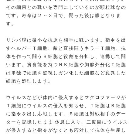
その細菌との戦いを専門にしているのが顆粒球なの
です。寿命は２～３日で、闘った後は膿となりま
す。
リンパ球は微小な抗原を相手に戦います。指令を出
すヘルパーＴ細胞、敵と直接闘うキラーＴ細胞、抗
体を作って闘うＢ細胞と役割を分担し、連携して闘
います。貪食能を持つＮＫ細胞や胸腺外分化Ｔ細胞
は単独で細胞を監視しガン化した細胞など変異した
細胞を処理します。
ウイルスなどが体内に侵入するとマクロファージが
Ｔ細胞にウイルスの侵入を知らせ、Ｔ細胞はＢ細胞
に指令を出し応戦します。Ｂ細胞は対戦相手のデー
ターを記憶したまま 休息に入り、二度目にウイルス
が侵入すると指令がなくとも応対して抗体を生産し