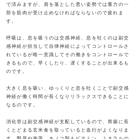
で済みますが、肩を落とした悪い姿勢では重力の一
部を筋肉が受け止めなければならないので疲れま
す。
呼吸は、息を吸うのは交感神経、息を吐くのは副交
感神経が担当して自律神経によってコントロールさ
れているが唯一意識してその働きをコントロールで
きるもので、早くしたり、遅くすることが出来るも
のです。
大きく息を吸い、ゆっくりと息を吐くことで副交感
神経が働く時間が長くなりリラックスできることに
なるのです。
消化管は副交感神経が支配しているので、胃腸に長
くとどまる玄米食を取っていると血行がよくなりま
す。野菜や海藻、キノコ類もビタミン、ミネラルの