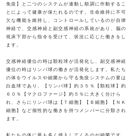
免疫】と二つのシステムが連動し順調に作動するこ
とによって健康が保たれるのです。生命維持に不可
欠な機能を維持し、コントロールしているのが自律
神経で、交感神経と副交感神経の系統があり、脳の
視床下部から指令を受けて、状況に応じた働きをし
ます。
交感神経優位の時は顆粒球が活発化し、副交感神経
優位の時はリンパ球の働きが活発化します。私たち
の体をウイルスや細菌から守る免疫システムの要は
白血球であり、【リンパ球】約３５％【顆粒球】約
６０％【マクロファージ】約５％に大きく分けら
れ、さらにリンパ球は【Ｔ細胞】【Ｂ細胞】【ＮＫ
細胞】など個性的な働きを持つメンバーに分類され
ます。
私たちの体に最も多く侵入してくるのが細菌です。