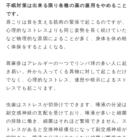
不眠対策は出来る限り各種の薬の服用をやめること
です。
肩こりは首を支える筋肉の緊張で起こるのですが、
心理的なストレスよりも同じ姿勢を長く続けていた
など物理的な原因によることが多く、身体を休め軽
く体操をするとよくなる。
蕁麻疹はアレルギーの一つでリンパ球の多い人に起
き易い。外から入ってくる異物に対して起こるだけ
でなく、心理的なストレス、連想や暗示によるスト
レスでも起こります。
虫歯はストレスが切掛けでできます、唾液の分泌は
副交感神経の支配を受けており、唾液が多いと細菌
の排除に働き、細菌はそれほど繁殖できません。ス
トレスがあると交換神経優位になって副交感神経が